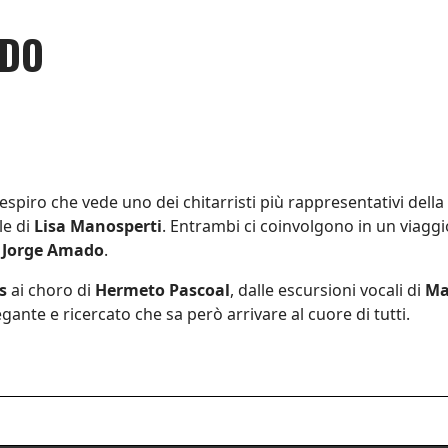
NDO
piro che vede uno dei chitarristi più rappresentativi della s
le di
Lisa Manosperti
. Entrambi ci coinvolgono in un viaggio
i
Jorge Amado
.
s
ai choro di
Hermeto Pascoal
, dalle escursioni vocali di
Ma
ante e ricercato che sa però arrivare al cuore di tutti.