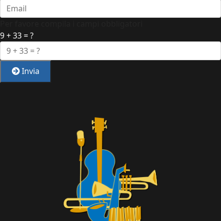
Per favore compila i campi obbligatori
9 + 33 = ?
Invia