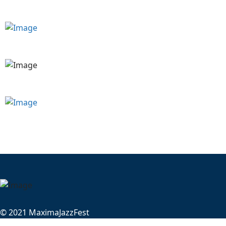
© 2021 MaximaJazzFest
Designed by
STUDIO MACINO di Macino Gianpietro