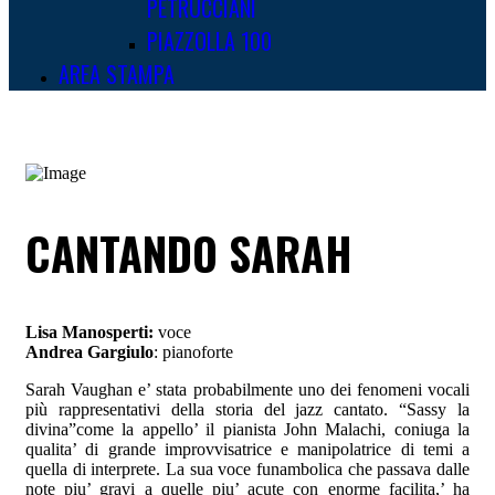
PETRUCCIANI
PIAZZOLLA 100
AREA STAMPA
CANTANDO SARAH
Lisa Manosperti:
voce
Andrea Gargiulo
: pianoforte
Sarah Vaughan e’ stata probabilmente uno dei fenomeni vocali
più rappresentativi della storia del jazz cantato. “Sassy la
divina”come la appello’ il pianista John Malachi, coniuga la
qualita’ di grande improvvisatrice e manipolatrice di temi a
quella di interprete. La sua voce funambolica che passava dalle
note piu’ gravi a quelle piu’ acute con enorme facilita,’ ha