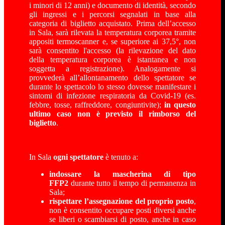
i minori di 12 anni) e documento di identità, secondo
gli ingressi e i percorsi segnalati in base alla
categoria di biglietto acquistato. Prima dell’accesso
in Sala, sarà rilevata la temperatura corporea tramite
appositi termoscanner e, se superiore ai 37,5°, non
sarà consentito l'accesso (la rilevazione del dato
della temperatura corporea è istantanea e non
soggetta a registrazione). Analogamente si
provvederà all’allontanamento dello spettatore se
durante lo spettacolo lo stesso dovesse manifestare i
sintomi di infezione respiratoria da Covid-19 (es.
febbre, tosse, raffreddore, congiuntivite);
in questo
ultimo caso non è previsto il rimborso del
biglietto
.
In Sala
ogni spettatore
è tenuto a:
indossare la
mascherina di tipo
FFP2
durante tutto il tempo di permanenza in
Sala;
rispettare l’assegnazione del proprio posto
,
non è consentito occupare posti diversi anche
se liberi o scambiarsi di posto, anche in caso