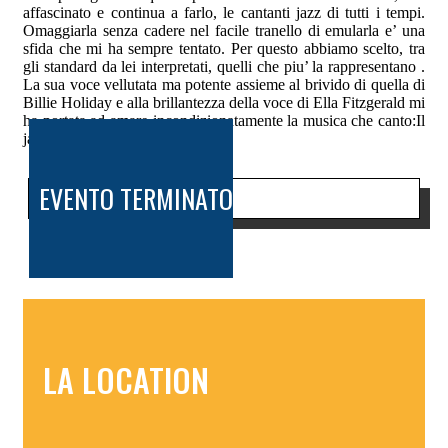
affascinato e continua a farlo, le cantanti jazz di tutti i tempi.
Omaggiarla senza cadere nel facile tranello di emularla e’ una
sfida che mi ha sempre tentato. Per questo abbiamo scelto, tra
gli standard da lei interpretati, quelli che piu’ la rappresentano .
La sua voce vellutata ma potente assieme al brivido di quella di
Billie Holiday e alla brillantezza della voce di Ella Fitzgerald mi
ha portata ad amare incondizionatamente la musica che canto:Il
jazz.
EVENTO TERMINATO
LA LOCATION